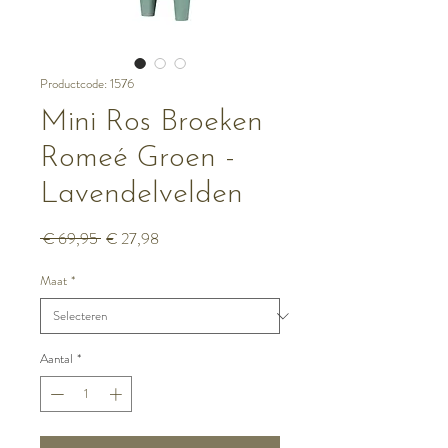
Productcode: 1576
Mini Ros Broeken
Romeé Groen -
Lavendelvelden
Normale
Verkoopprijs
 € 69,95 
€ 27,98
prijs
Maat
*
Aantal
*