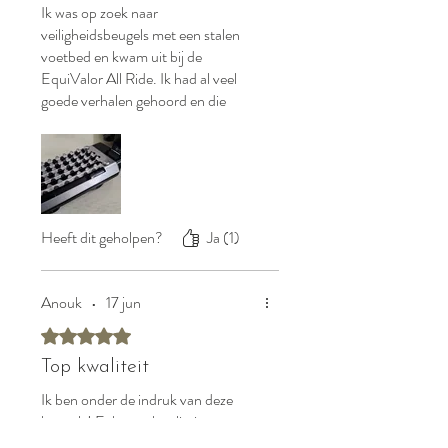
Ik was op zoek naar
veiligheidsbeugels met een stalen
voetbed en kwam uit bij de
EquiValor All Ride. Ik had al veel
goede verhalen gehoord en die
kloppen helemaal. De beugels
voelen stevig aan, geven goede grip
en rijden heel comfortabel. Het
stalen voetbed vind ik echt een
pluspunt. Geeft vertrouwen tijdens
het rijden. Zeker een aanrader!
Heeft dit geholpen?
Ja (1)
Anouk
•
17 jun
Beoordeeld met 5 uit 5 sterren.
Top kwaliteit
Ik ben onder de indruk van deze
beugels! Echt top kwaliteit voor een
super nette prijs. Ik heb ook de