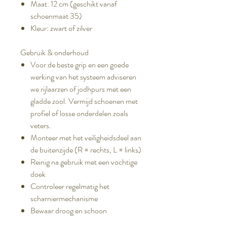
Maat: 12 cm (geschikt vanaf
schoenmaat 35)
Kleur: zwart of zilver
Gebruik & onderhoud
Voor de beste grip en een goede
werking van het systeem adviseren
we rijlaarzen of jodhpurs met een
gladde zool. Vermijd schoenen met
profiel of losse onderdelen zoals
veters.
Monteer met het veiligheidsdeel aan
de buitenzijde (R = rechts, L = links)
Reinig na gebruik met een vochtige
doek
Controleer regelmatig het
scharniermechanisme
Bewaar droog en schoon