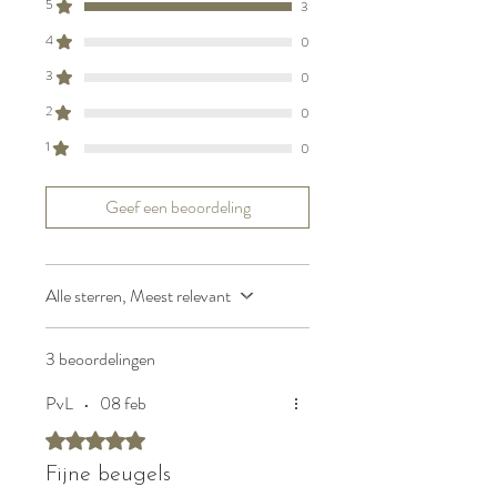
5
3
4
0
3
0
2
0
1
0
Geef een beoordeling
Alle sterren, Meest relevant
3 beoordelingen
PvL
•
08 feb
Beoordeeld met 5 uit 5 sterren.
Fijne beugels