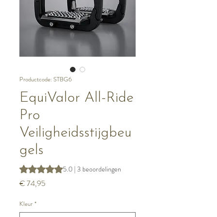
Productcode: STBG6
EquiValor All-Ride
Pro
Veiligheidsstijgbeu
gels
Waardering is 5.0 op vijf sterren op basis van 3 beoordeli
5.0 | 3 beoordelingen
Prijs
€ 74,95
Kleur
*