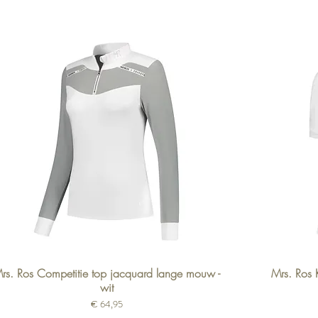
rs. Ros Competitie top jacquard lange mouw -
Mrs. Ros 
wit
Prijs
€ 64,95