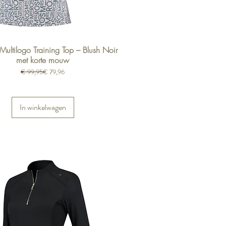
Multilogo Training Top – Blush Noir
met korte mouw
Normale prijs
Verkoopprijs
€ 99,95
€ 79,96
In winkelwagen