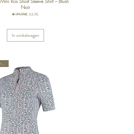
Mini Ros Short Sleeve Shirt – Blush
Noir
Normale prijs
Verkoopprijs
€ 79,95
€ 63,96
In winkelwagen
Spring/Summer 26