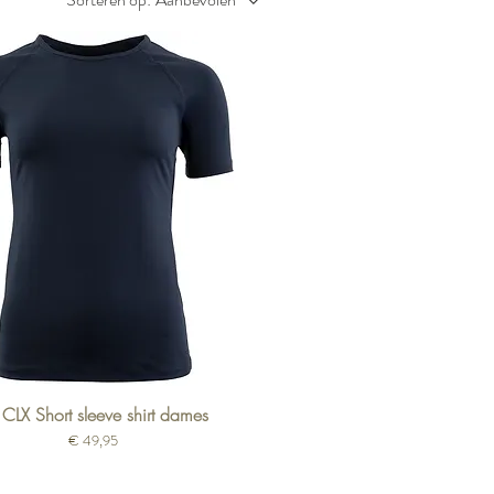
 CLX Short sleeve shirt dames
Prijs
€ 49,95