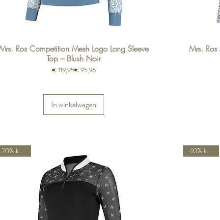
Mrs. Ros Competition Mesh Logo Long Sleeve
Mrs. Ros 
Top – Blush Noir
Normale prijs
Verkoopprijs
€ 119,95
€ 95,96
In winkelwagen
20% korting
40% korting