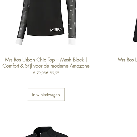
Mrs Ros Urban Chic Top – Mesh Black |
Mrs Ros L
Comfort & Stijl voor de moderne Amazone
Normale prijs
Verkoopprijs
€ 79,95
€ 59,95
In winkelwagen