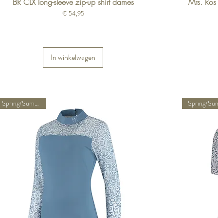
BR CLX long-sleeve zip-up shirt dames
Mrs. Ros 
Prijs
€ 54,95
In winkelwagen
Spring/Summer 26