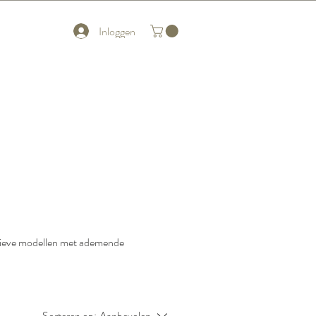
Inloggen
portieve modellen met ademende
Sorteren op:
Aanbevolen