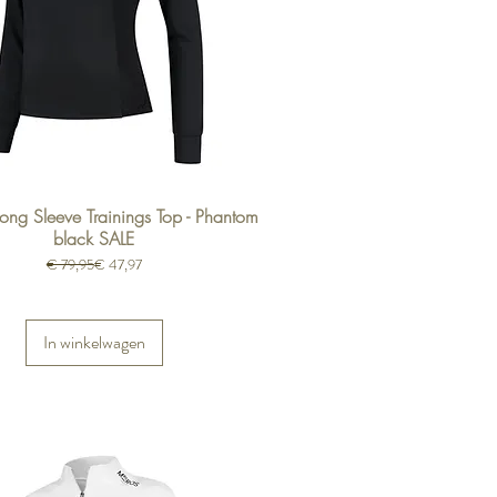
ong Sleeve Trainings Top - Phantom
black SALE
Normale prijs
Verkoopprijs
€ 79,95
€ 47,97
In winkelwagen