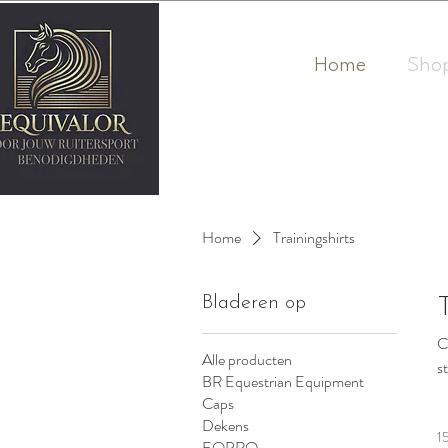
Home
Sho
Home
Trainingshirts
Bladeren op
C
Alle producten
s
BR Equestrian Equipment
Caps
Dekens
1
EQPRO