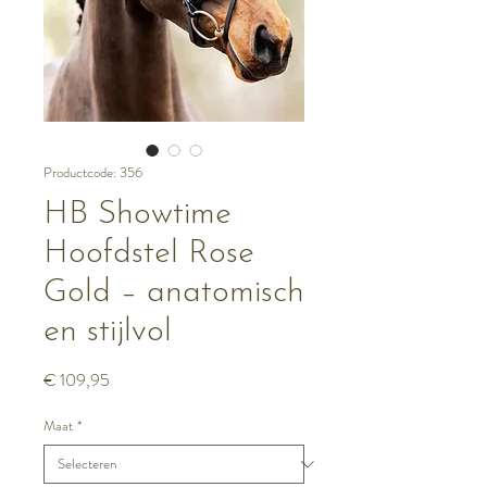
Productcode: 356
HB Showtime
Hoofdstel Rose
Gold – anatomisch
en stijlvol
Prijs
€ 109,95
Maat
*