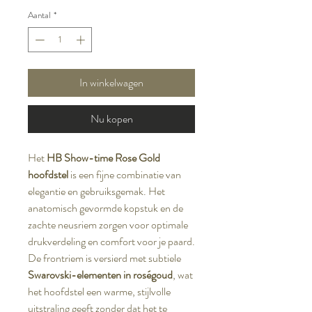
Aantal
*
In winkelwagen
Nu kopen
Het
HB Show-time Rose Gold
hoofdstel
is een fijne combinatie van
elegantie en gebruiksgemak. Het
anatomisch gevormde kopstuk en de
zachte neusriem zorgen voor optimale
drukverdeling en comfort voor je paard.
De frontriem is versierd met subtiele
Swarovski-elementen in roségoud
, wat
het hoofdstel een warme, stijlvolle
uitstraling geeft zonder dat het te