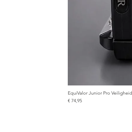
EquiValor Junior Pro Veilighe
Prijs
€ 74,95