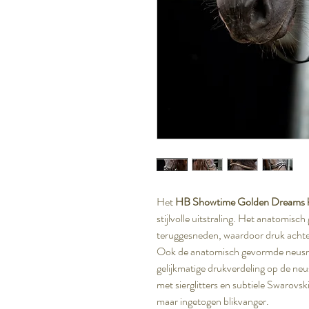
Het
HB Showtime Golden Dreams h
stijlvolle uitstraling. Het anatomis
teruggesneden, waardoor druk achte
Ook de anatomisch gevormde neusri
gelijkmatige drukverdeling op de neu
met sierglitters en subtiele Swarovs
maar ingetogen blikvanger.