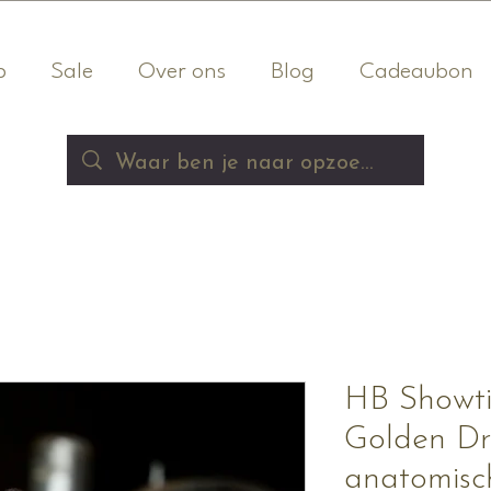
p
Sale
Over ons
Blog
Cadeaubon
HB Showti
Golden D
anatomisch