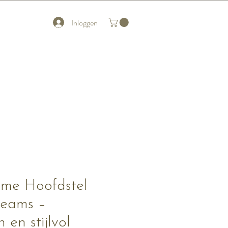
Inloggen
me Hoofdstel
reams –
 en stijlvol