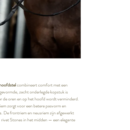
oofdstel
combineert comfort met een
ch gevormde, zacht onderlegde kopstuk is
r de oren en op het hoofd wordt verminderd.
em zorgt voor een betere pasvorm en
s. De frontriem en neusriem zijn afgewerkt
ki rivet Stones in het midden — een elegante