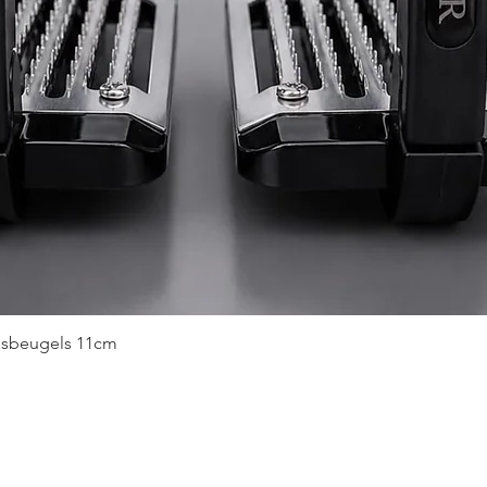
Snel overzicht
idsbeugels 11cm