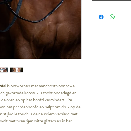
stel
is ontworpen met aandacht voor zowel
isch gevormde kopstuk is zacht onderlegd en
 de oren en op het hoofd vermindert. De
 van het paardenhoofd en helpt om druk op de
n stijlvolle touch is de neusriem versierd met
pvalt met twee rijen witte glitters en in het