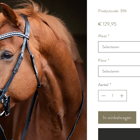
Productcode: 396
Prijs
€ 129,95
Maat
*
Selecteren
Kleur
*
Selecteren
Aantal
*
In winkelwagen