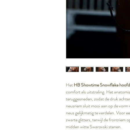
Het
HB Showtime Snowflake hoofd
comfort als uitstraling. Het anatom
teruggesneden, zodat de druk achter
neusriem sluit mooi aan op de vorm
neus gelijkmatig te verdelen. Voor ee
zwarte glitters, terwijl de frontriem o
midden witte Swarovski stenen.