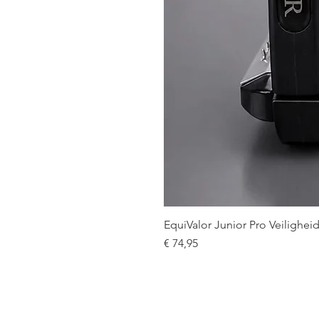
EquiValor Junior Pro Veilighe
Prijs
€ 74,95