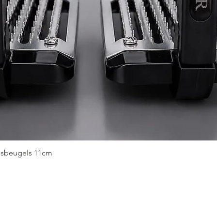
Snel overzicht
idsbeugels 11cm