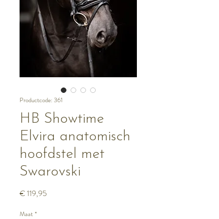
Productcode: 361
HB Showtime
Elvira anatomisch
hoofdstel met
Swarovski
Prijs
€ 119,95
Maat
*