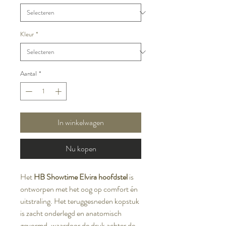
Kleur
*
Aantal
*
In winkelwagen
Nu kopen
Het
HB Showtime Elvira hoofdstel
is
ontworpen met het oog op comfort én
uitstraling. Het teruggesneden kopstuk
is zacht onderlegd en anatomisch
gevormd, waardoor de druk achter de