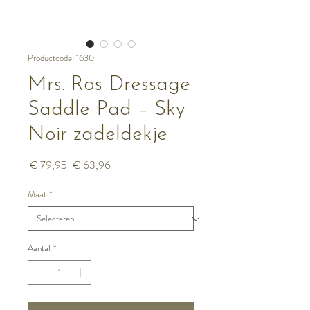
Productcode: 1630
Mrs. Ros Dressage
Saddle Pad – Sky
Noir zadeldekje
Normale
Verkoopprijs
 € 79,95 
€ 63,96
prijs
Maat
*
Aantal
*