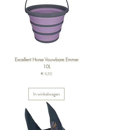
Excellent Horse Vouwbare Emmer
10L
Prijs
€ 6,50
In winkelwagen