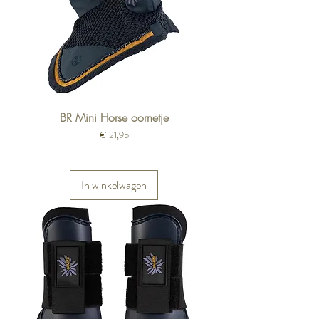
BR Mini Horse oornetje
Prijs
€ 21,95
In winkelwagen