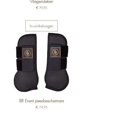
Vliegendeken
Prijs
€ 79,95
In winkelwagen
BR Event peesbeschermers
Prijs
€ 24,95