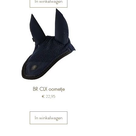
In winkelwagen
BR CLX oornetje
Prijs
€ 22,95
In winkelwagen