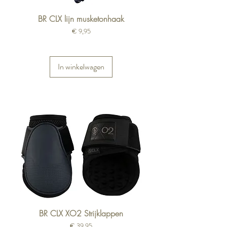
BR CLX lijn musketonhaak
Prijs
€ 9,95
In winkelwagen
BR CLX XO2 Strijklappen
Prijs
€ 39,95