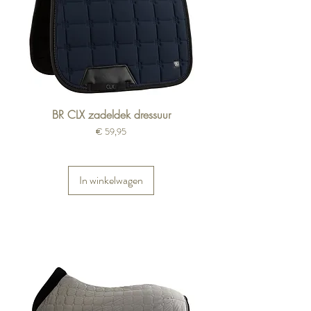
BR CLX zadeldek dressuur
Prijs
€ 59,95
In winkelwagen