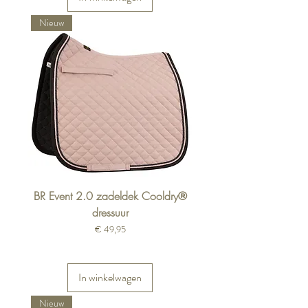
Nieuw
BR Event 2.0 zadeldek Cooldry®
dressuur
Prijs
€ 49,95
In winkelwagen
Nieuw