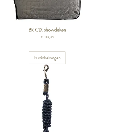
BR CLX showdeken
Prijs
€ 119,95
In winkelwagen