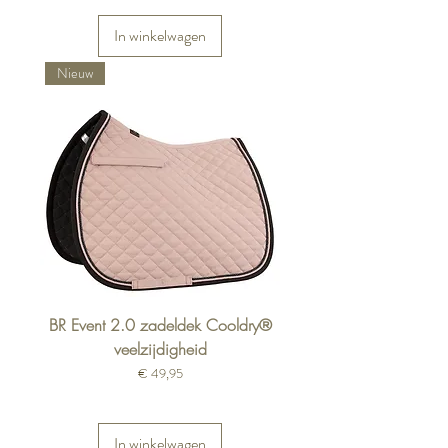
In winkelwagen
Nieuw
BR Event 2.0 zadeldek Cooldry®
veelzijdigheid
Prijs
€ 49,95
In winkelwagen