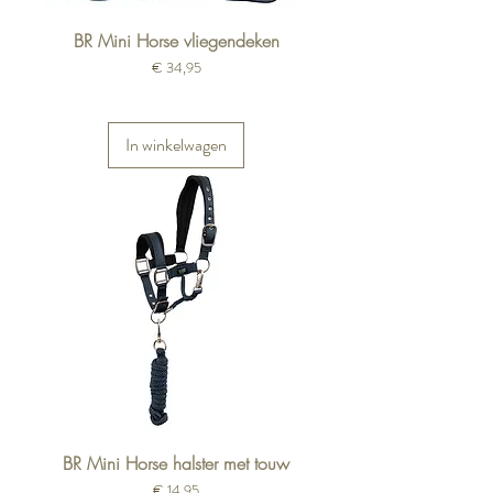
BR Mini Horse vliegendeken
Prijs
€ 34,95
In winkelwagen
BR Mini Horse halster met touw
Prijs
€ 14,95