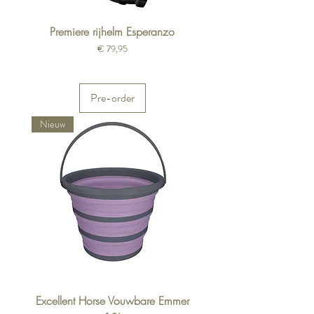
Premiere rijhelm Esperanzo
Prijs
€ 79,95
Pre-order
Nieuw
Excellent Horse Vouwbare Emmer