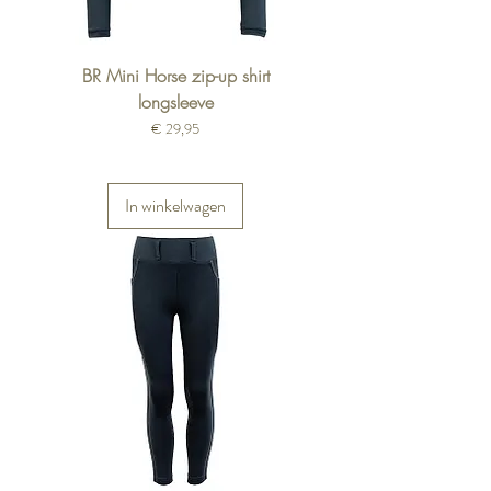
BR Mini Horse zip-up shirt
longsleeve
Prijs
€ 29,95
In winkelwagen