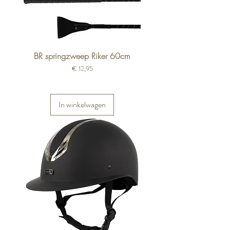
BR springzweep Riker 60cm
Prijs
€ 12,95
In winkelwagen