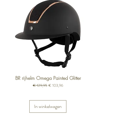
BR rijhelm Omega Painted Glitter
Normale prijs
Verkoopprijs
€ 129,95
€ 103,96
In winkelwagen