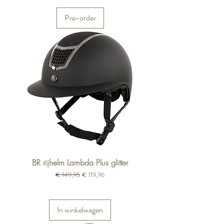
Pre-order
BR rijhelm Lambda Plus glitter
Normale prijs
Verkoopprijs
€ 149,95
€ 119,96
In winkelwagen