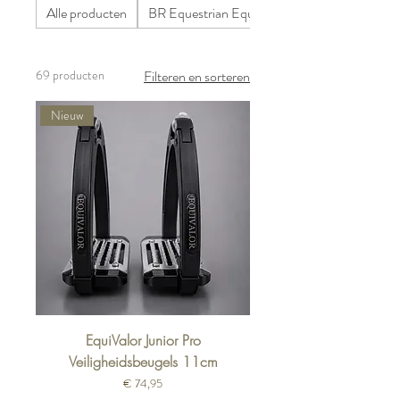
Alle producten
BR Equestrian Equipment
69 producten
Filteren en sorteren
Nieuw
EquiValor Junior Pro
Veiligheidsbeugels 11cm
Prijs
€ 74,95