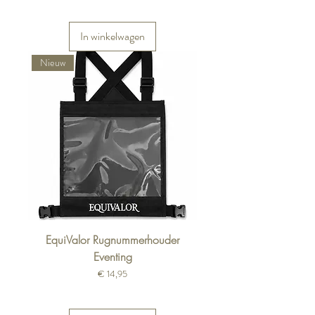
In winkelwagen
Nieuw
EquiValor Rugnummerhouder
Eventing
Prijs
€ 14,95