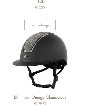
10L
Prijs
€ 6,50
In winkelwagen
BR rijhelm Omega Glamourous
Prijs
€ 179,95