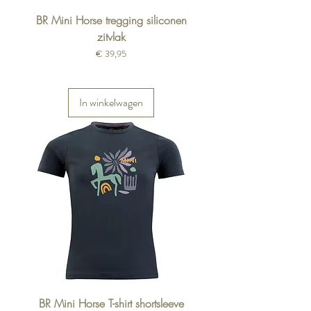
BR Mini Horse tregging siliconen
zitvlak
Prijs
€ 39,95
In winkelwagen
BR Mini Horse T-shirt shortsleeve