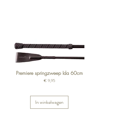
Premiere springzweep Ida 60cm
Prijs
€ 9,95
In winkelwagen