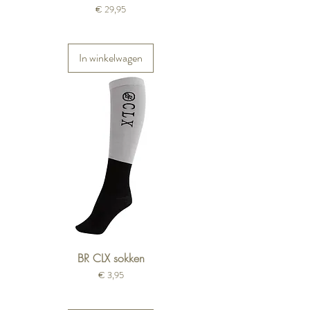
Prijs
€ 29,95
In winkelwagen
BR CLX sokken
Prijs
€ 3,95