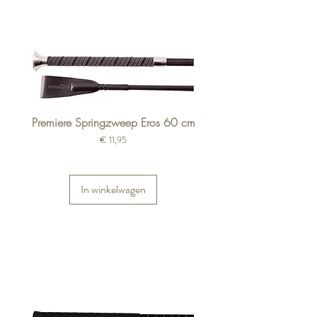
Premiere Springzweep Eros 60 cm
Prijs
€ 11,95
In winkelwagen