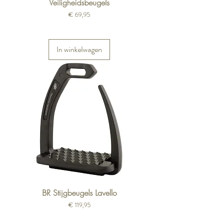
Veiligheidsbeugels
Prijs
€ 69,95
In winkelwagen
BR Stijgbeugels Lavello
Prijs
€ 119,95