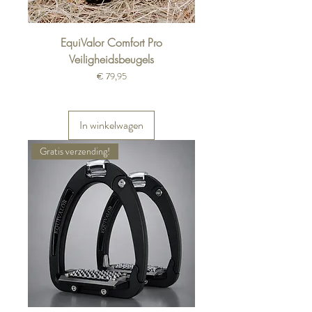
EquiValor Comfort Pro
Veiligheidsbeugels
Prijs
€ 79,95
In winkelwagen
Gratis verzending!