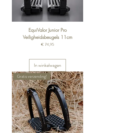
EquiValor Junior Pro
Veiligheidsbeugels 11cm
Prijs
€ 74,95
In winkelwagen
Gratis verzending!