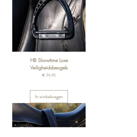
HB Showtime Luxe
Veiligheidsbeugels
Prijs
€ 74,95
In winkelwagen