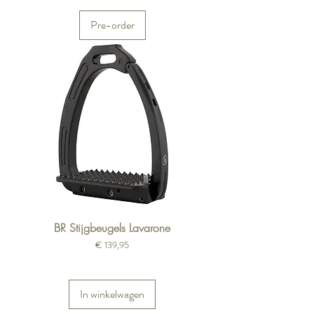
Pre-order
BR Stijgbeugels Lavarone
Prijs
€ 139,95
In winkelwagen