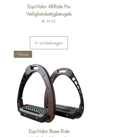
EquiValor All-Ride Pro
Veiligheidsstijgbeugels
Prijs
€ 74,95
In winkelwagen
Nieuw
EquiValor Base Ride