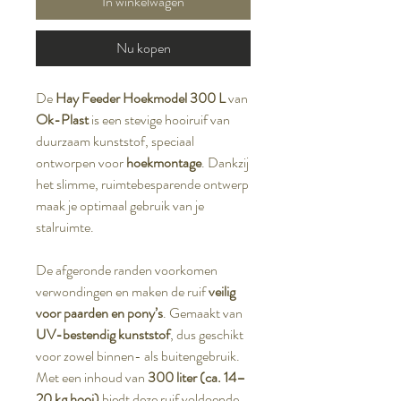
In winkelwagen
Nu kopen
De
Hay Feeder Hoekmodel 300 L
van
Ok-Plast
is een stevige hooiruif van
duurzaam kunststof, speciaal
ontworpen voor
hoekmontage
. Dankzij
het slimme, ruimtebesparende ontwerp
maak je optimaal gebruik van je
stalruimte.
De afgeronde randen voorkomen
verwondingen en maken de ruif
veilig
voor paarden en pony’s
. Gemaakt van
UV-bestendig kunststof
, dus geschikt
voor zowel binnen- als buitengebruik.
Met een inhoud van
300 liter (ca. 14–
20 kg hooi)
biedt deze ruif voldoende