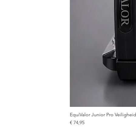
EquiValor Junior Pro Veilighe
Prijs
€ 74,95