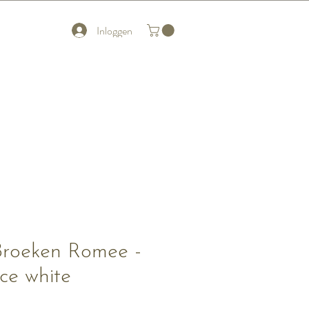
Inloggen
Broeken Romee -
ce white