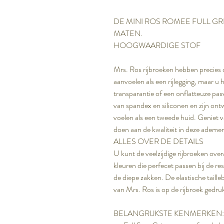
DE MINI ROS ROMEE FULL GRI
MATEN.
HOOGWAARDIGE STOF
Mrs. Ros rijbroeken hebben precies d
aanvoelen als een rijlegging, maar u
transparantie of een onflatteuze pa
van spandex en siliconen en zijn o
voelen als een tweede huid. Geniet v
doen aan de kwaliteit in deze ademen
ALLES OVER DE DETAILS
U kunt de veelzijdige rijbroeken over
kleuren die perfecet passen bij de re
de diepe zakken. De elastische taill
van Mrs. Ros is op de rijbroek gedru
BELANGRIJKSTE KENMERKEN: