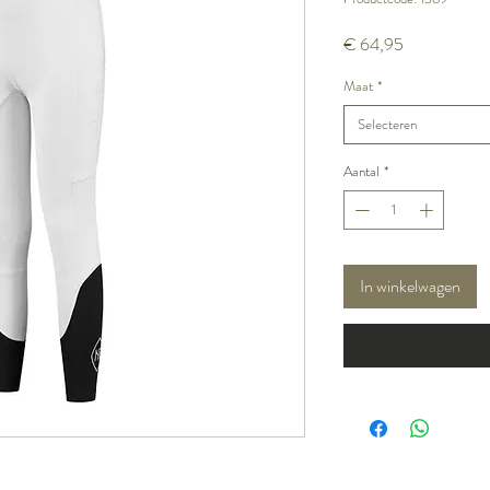
Prijs
€ 64,95
Maat
*
Selecteren
Aantal
*
In winkelwagen