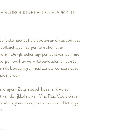
P RIJBROEK IS PERFECT VOOR ALLE
e juiste hoeveelheid stretch en dikte, zodat ze
 hoeft zich geen zorgen te maken over
svorm. De rijbroeken zijn gemaakt van een mix
ntworpen om hun vorm te behouden en aan te
an de bewegingsvrijheid zonder concessies te
de rijbroek.
al dragen! Ze zijn beschikbaar in diverse
st van de rijkleding van Mrs. Ros. Voorzien van
eband zorgt voor een prima pasvorm. Het logo
kt.