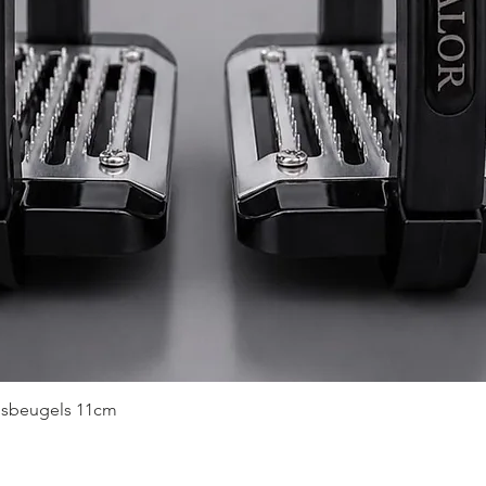
Snel overzicht
idsbeugels 11cm