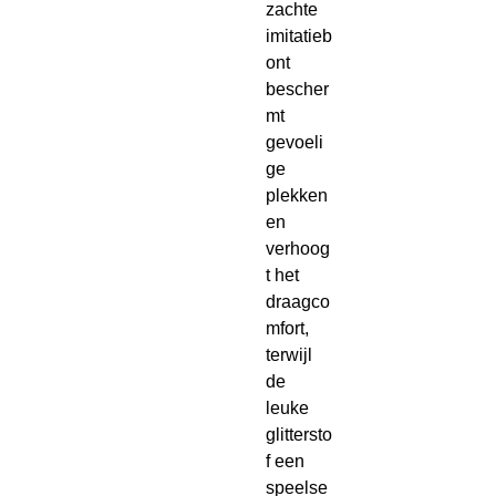
zachte
imitatieb
ont
bescher
mt
gevoeli
ge
plekken
en
verhoog
t het
draagco
mfort,
terwijl
de
leuke
glittersto
f een
speelse