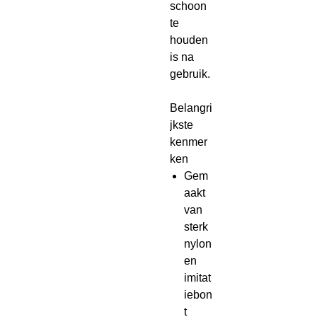
schoon
te
houden
is na
gebruik.
Belangri
jkste
kenmer
ken
Gem
aakt
van
sterk
nylon
en
imitat
iebon
t