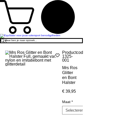
Productcode:
1325-
001
Mrs Ros
Glitter
en Bont
Halster
Prijs
€ 39,95
Maat
*