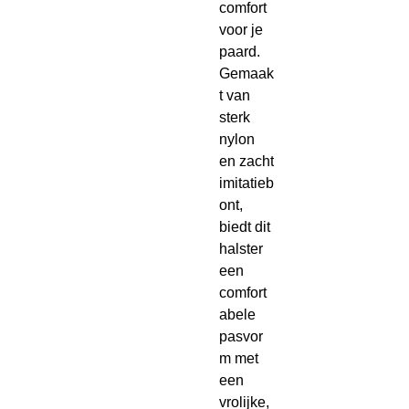
comfort
voor je
paard.
Gemaak
t van
sterk
nylon
en zacht
imitatieb
ont,
biedt dit
halster
een
comfort
abele
pasvor
m met
een
vrolijke,