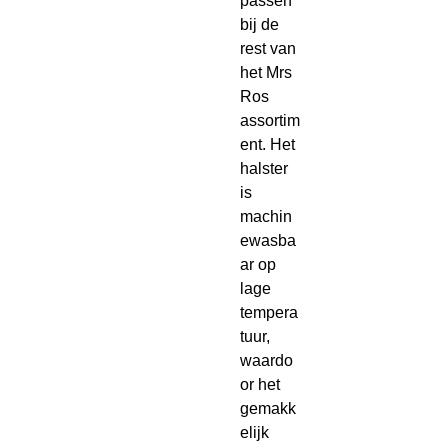
passen
bij de
rest van
het Mrs
Ros
assortim
ent. Het
halster
is
machin
ewasba
ar op
lage
tempera
tuur,
waardo
or het
gemakk
elijk