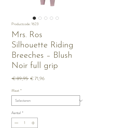
Productcode: 1623
Mrs. Ros
Silhouette Riding
Breeches – Blush
Noir full grip
Normale
Verkoopprijs
 € 89,95 
€ 71,96
prijs
Maat
*
Aantal
*