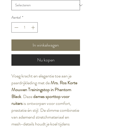
Aantal
*
In winkelwagen
Nu kopen
Voeg kracht en elegantie toe aan je
paardrijkleding met de
Mrs. Ros Korte
Mouwen Trainingstop in Phantom
Black
. Deze
dames sporttop voor
ruiters
is ontworpen voor comfort,
prestatie én stijl. De slimme combinatie
van ademend stretchmateriaal en
mesh-details houdt je koel tijdens