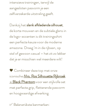
intensieve trainingen, terwijl de
aangesloten pasvorm je een
zelfverzekerde uitstraling geeft.
Dankzij het
slank afkledende silhouet
,
de korte mouwen en de subtiele glans in
de logo-accenten is dit trainingsshirt
een perfecte keuze voor de moderne
amazone. Draag ‘m in de rijbaan, op
stal of gewoon casual – het zit zo lekker
dat je er misschien wel meerdere wilt!
🖤 Combineer deze top met onze
iconische
Mrs. Ros Silhouette Rijbroek
– Black Phantom
voor een stijlvolle set
met perfecte grip, flatterende pasvorm
en hoogwaardige afwerking.
✅ Belangrijkste kenmerken: