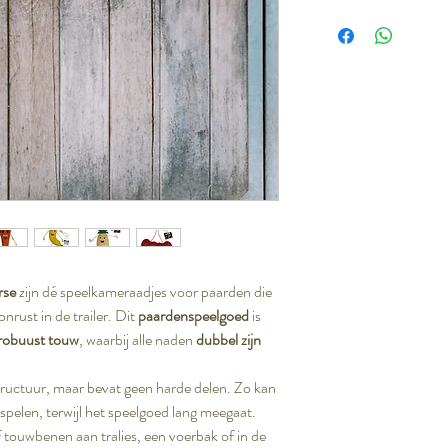
𝗚𝗲𝘇𝗲𝗹𝘀𝗰𝗵𝗮𝗽 
𝗢𝗻𝗱𝗲𝗿𝘄𝗲𝗴
rse
zijn dé speelkameraadjes voor paarden die
onrust in de trailer. Dit
paardenspeelgoed
is
 robuust touw
, waarbij alle naden
dubbel zijn
tructuur, maar bevat geen harde delen. Zo kan
 spelen, terwijl het speelgoed lang meegaat.
 touwbenen aan tralies, een voerbak of in de