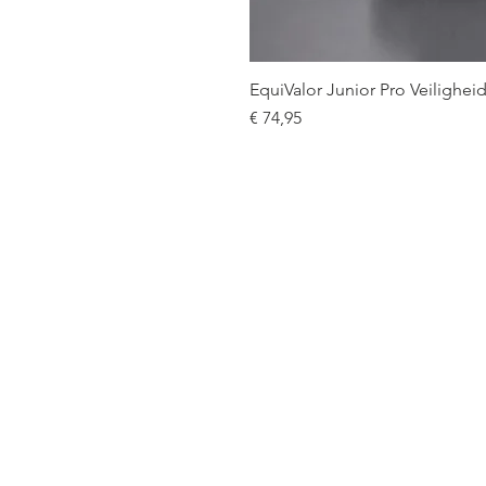
EquiValor Junior Pro Veilighe
Prijs
€ 74,95