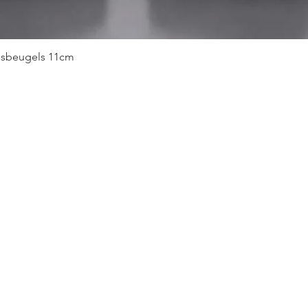
Snel overzicht
idsbeugels 11cm
Top
Verzenden en retouren
Algemene voorwaarden
Privacy & Cookie beleid
Veiligheidsbeugels Keuzehulp
Onze merken
Contact