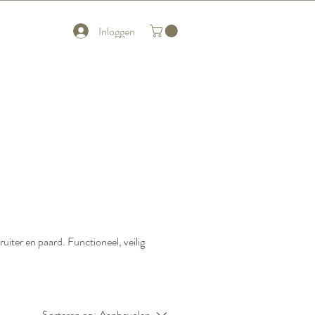
Inloggen
uiter en paard. Functioneel, veilig
Sorteren op:
Aanbevolen