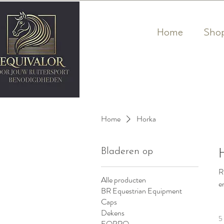
Home
Sho
Home
Horka
Bladeren op
R
Alle producten
e
BR Equestrian Equipment
Caps
Dekens
5
EQPRO