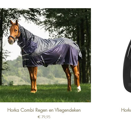
Horka Combi Regen en Vliegendeken
Horka
Prijs
€ 79,95