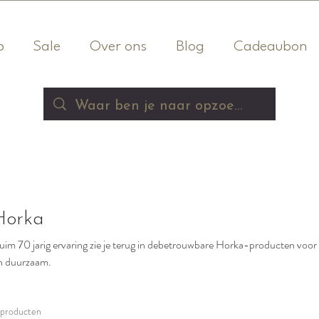
p
Sale
Over ons
Blog
Cadeaubon
Horka
uim 70 jarig ervaring zie je terug in debetrouwbare Horka-producten voor r
n duurzaam.
 producten