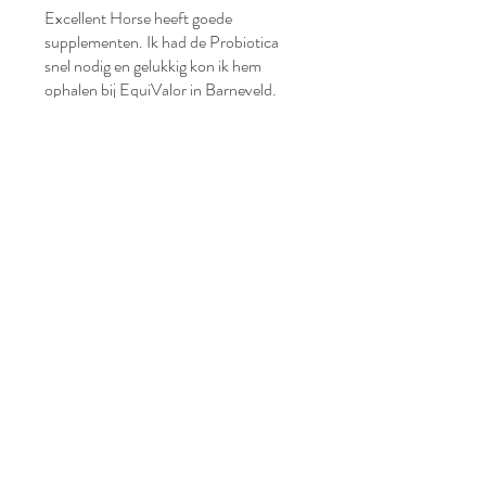
Excellent Horse heeft goede
supplementen. Ik had de Probiotica
snel nodig en gelukkig kon ik hem
ophalen bij EquiValor in Barneveld.
Fijn dat dit ook 's avonds kan.
Heeft dit geholpen?
Ja
Gerelateerde producten
Nieuw