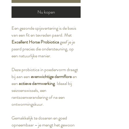
Nu kopen
Een gezonde spijsvertering is de basis
van een fit en tevreden paard. Met
Excellent Horse Probiotica
geef je je
paard precies die ondersteuning, op
een natuurlijke manier.
Deze probiotica in poedervorm draagt
bij aan een
evenwichtige darmflora
en
een
actieve darmwerking
. Ideaal bij
seizoenswissels, een
rantsoenverandering of na een
ontwormingskuur.
Gemakkelijk te doseren en goed
opneembaar – je mengt het gewoon