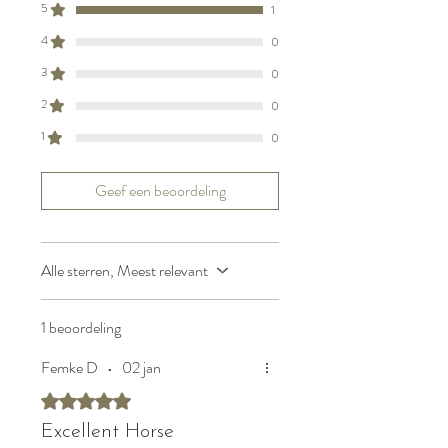
5
1
4
0
3
0
2
0
1
0
Geef een beoordeling
Alle sterren, Meest relevant
1 beoordeling
Femke D
•
02 jan
Beoordeeld met 5 uit 5 sterren.
Excellent Horse