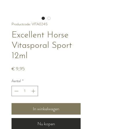
Productcode: VITA024S
Excellent Horse
Vitasporal Sport
12ml
Prijs
€ 9,95
Aantal
*
In winkelwagen
Nu kopen