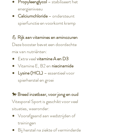
Propyleenglycol
– stabiliseert het
energieniveau
Calciumchloride
– ondersteunt
spierfunctie en voorkomt kramp
💪
Rijk aan vitamines en aminozuren
Deze booster bevat een doordachte
mix van nutriënten:
Extra veel
vitamine A en D3
Vitamine E, B2 en
niacinamide
Lysine (HCL)
– essentieel voor
spierherstel en groei
🐎
Breed inzetbaar, voor jong en oud
Vitasporal Sport is geschikt voor veel
situaties, waaronder:
Voorafgaand aan wedstrijden of
trainingen
Bij herstel na ziekte of verminderde