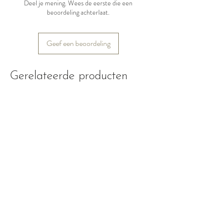
Deel je mening. Wees de eerste die een
huid
beoordeling achterlaat.
Bevat etherische oliën
Ideaal voor gebruik op de
Geef een beoordeling
weide of tijdens buitenritten
Voor dagelijks gebruik
Gerelateerde producten
geschikt
Nieuw