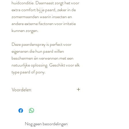
huidconditie. Daarnaast zorgt het voor
extra comfort bij je paard, zeker in de
zomermaanden waarin insecten en
andere externe factoren voor irritatie
kunnen zorgen.
Deze paardenspray is perfect voor
eigenaren die hun paard willen
beschermen én verwennen met een
natuurlijke oplossing. Geschikt voor elk
type paard of pony.
Voordelen:
Navul verpakking
Neutraliseert lichaamsgeur
Nog geen beoordelingen
Verzorgt en beschermt de