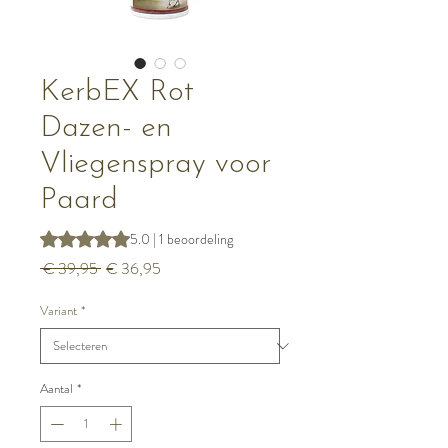
KerbEX Rot
Dazen- en
Vliegenspray voor
Paard
Waardering is 5.0 op vijf sterren op basis van 1 beoordeli
5.0 | 1 beoordeling
Normale
Verkoopprijs
 € 39,95 
€ 36,95
prijs
Variant
*
Aantal
*