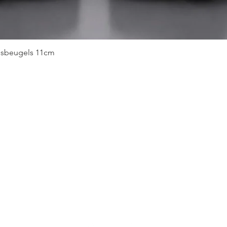
Snel overzicht
idsbeugels 11cm
Top
Verzenden en retouren
Algemene voorwaarden
Privacy & Cookie beleid
Veiligheidsbeugels Keuzehulp
Onze merken
Contact