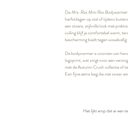
De
Mrs. Ros Mini Ros Bodywarmer
herfstdagen op stal of tijdens buit
een stoere, stijlvolle look met prakti
vulling blijf je comfortabel warm, te
bescherming biedt tegen wisselvallig
De bodywarmer is voorzien van hand
logoprint, wat zorgt voor een verzor
met de Autumn Crush collectie of te d
Een fijne extra laag die niet zwaar a
Het lijkt erop dat er een