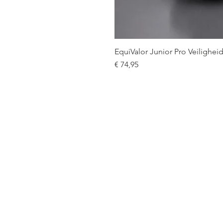
EquiValor Junior Pro Veilighe
Prijs
€ 74,95