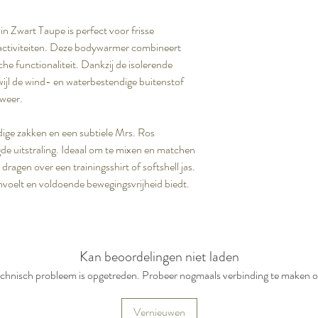
in Zwart Taupe is perfect voor frisse
enactiviteiten. Deze bodywarmer combineert
sche functionaliteit. Dankzij de isolerende
rwijl de wind- en waterbestendige buitenstof
 weer.
ige zakken en een subtiele Mrs. Ros
gde uitstraling. Ideaal om te mixen en matchen
ragen over een trainingsshirt of softshell jas.
anvoelt en voldoende bewegingsvrijheid biedt.
Kan beoordelingen niet laden
 technisch probleem is opgetreden. Probeer nogmaals verbinding te maken o
Vernieuwen