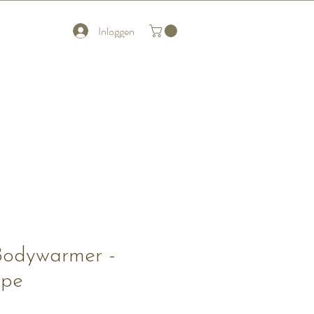
Inloggen
Bodywarmer -
upe