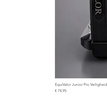
EquiValor Junior Pro Veilighe
Prijs
€ 74,95