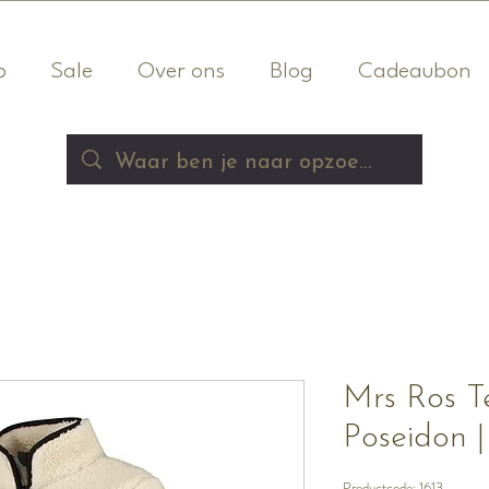
p
Sale
Over ons
Blog
Cadeaubon
Mrs Ros T
Poseidon |
Productcode: 1613