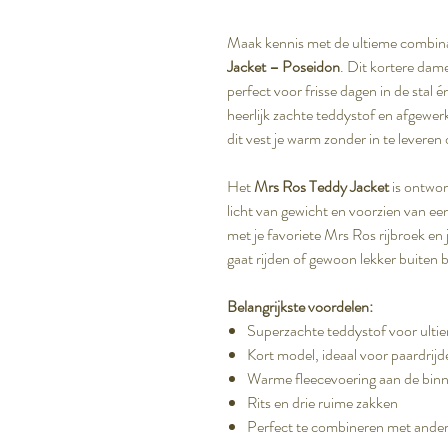
Maak kennis met de ultieme combinat
Jacket – Poseidon
. Dit kortere dame
perfect voor frisse dagen in de stal
heerlijk zachte teddystof en afgewe
dit vest je warm zonder in te leveren
Het
Mrs Ros Teddy Jacket
is ontwor
licht van gewicht en voorzien van ee
met je favoriete Mrs Ros rijbroek en j
gaat rijden of gewoon lekker buiten 
Belangrijkste voordelen:
Superzachte teddystof voor ulti
Kort model, ideaal voor paardrijd
Warme fleecevoering aan de bin
Rits en drie ruime zakken
Perfect te combineren met ande