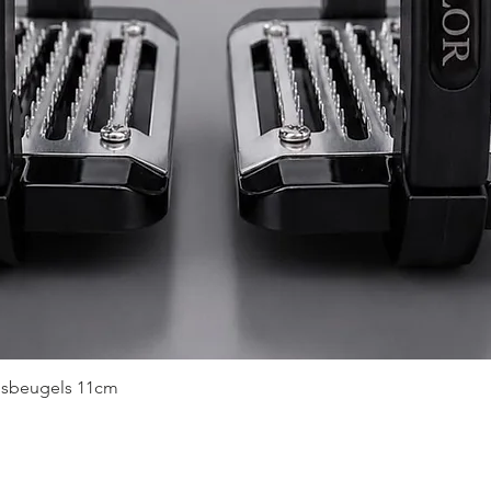
Snel overzicht
idsbeugels 11cm