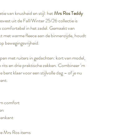
ie van knusheid en stijl: het
Mrs Ros Teddy
svest uit de Fall/Winter 25/26 collectie is
 én comfortabel in het zadel. Gemaakt van
rkt met warme fleece aan de binnenzijde, houdt
 op bewegingsvrijheid.
pen met ruiters in gedachten: kort van model,
n rits en drie praktische zakken. Combineer ‘m
e bent klaar voor een stijlvolle dag – of je nu
bent.
em comfort
en
nenkant
re Mrs Ros items