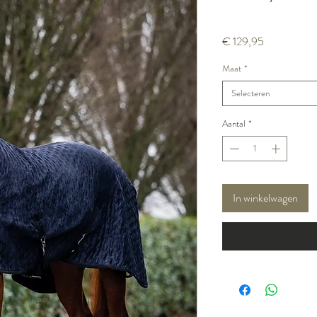
Prijs
€ 129,95
Maat
*
Selecteren
Aantal
*
In winkelwagen