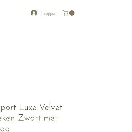
Inloggen
port Luxe Velvet
eken Zwart met
aag