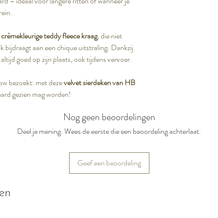
ard – ideaal voor langere ritten of wanneer je
ein.
e
crèmekleurige teddy fleece kraag
, die niet
k bijdraagt aan een chique uitstraling. Dankzij
 altijd goed op zijn plaats, ook tijdens vervoer.
show bezoekt: met deze
velvet sierdeken van HB
paard gezien mag worden!
Nog geen beoordelingen
Deel je mening. Wees de eerste die een beoordeling achterlaat.
Geef een beoordeling
ten