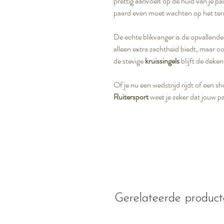
prettig aanvoelt op de huid van je pa
paard even moet wachten op het terr
De echte blikvanger is de opvallend
alleen extra zachtheid biedt, maar oo
de stevige
kruissingels
blijft de deken
Of je nu een wedstrijd rijdt of een 
Ruitersport
weet je zeker dat jouw 
Gerelateerde produc