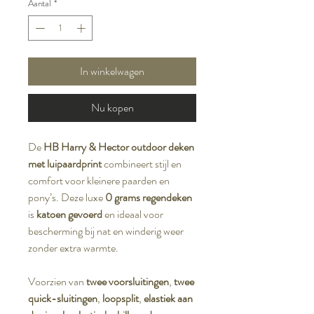
Aantal
*
In winkelwagen
Nu kopen
De
HB Harry & Hector outdoor deken
met luipaardprint
combineert stijl en
comfort voor kleinere paarden en
pony’s. Deze luxe
0 grams regendeken
is
katoen gevoerd
en ideaal voor
bescherming bij nat en winderig weer
zonder extra warmte.
Voorzien van
twee voorsluitingen
,
twee
quick-sluitingen
,
loopsplit
,
elastiek aan