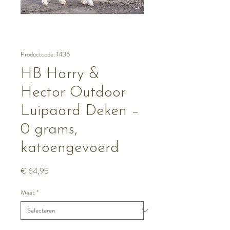
Productcode: 1436
HB Harry &
Hector Outdoor
Luipaard Deken –
0 grams,
katoengevoerd
Prijs
€ 64,95
Maat
*