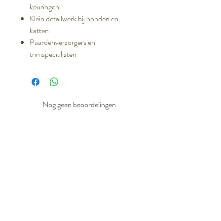
keuringen
Klein detailwerk bij honden en
katten
Paardenverzorgers en
trimspecialisten
Nog geen beoordelingen
Deel je mening. Wees de eerste die een
beoordeling achterlaat.
Geef een beoordeling
Gerelateerde producten