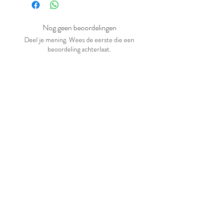
Nog geen beoordelingen
Deel je mening. Wees de eerste die een
beoordeling achterlaat.
Geef een beoordeling
Gerelateerde producten
Nieuw