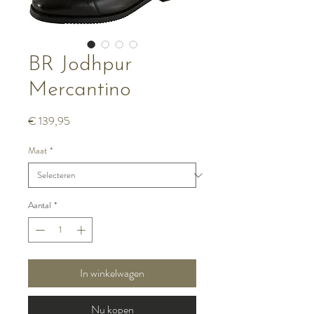
BR Jodhpur
Mercantino
Prijs
€ 139,95
Maat
*
Aantal
*
In winkelwagen
Nu kopen