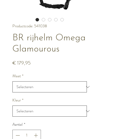
Productcode: 541038
BR rijhelm Omega
Glamourous
Prijs
€ 179,95
Maat
*
Kleur
*
Aantal
*