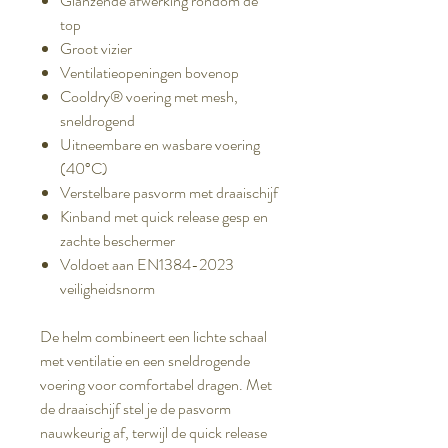
Glanzende afwerking rondom de
top
Groot vizier
Ventilatieopeningen bovenop
Cooldry® voering met mesh,
sneldrogend
Uitneembare en wasbare voering
(40°C)
Verstelbare pasvorm met draaischijf
Kinband met quick release gesp en
zachte beschermer
Voldoet aan EN1384-2023
veiligheidsnorm
De helm combineert een lichte schaal
met ventilatie en een sneldrogende
voering voor comfortabel dragen. Met
de draaischijf stel je de pasvorm
nauwkeurig af, terwijl de quick release