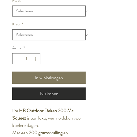
Maat
*
Kleur
*
Aantal
*
In winkelwagen
Nu kopen
De
HB Outdoor Deken 200 Mr.
Squeez
is een luxe, warme deken voor
koelere dagen.
Met een
200 grams vulling
en