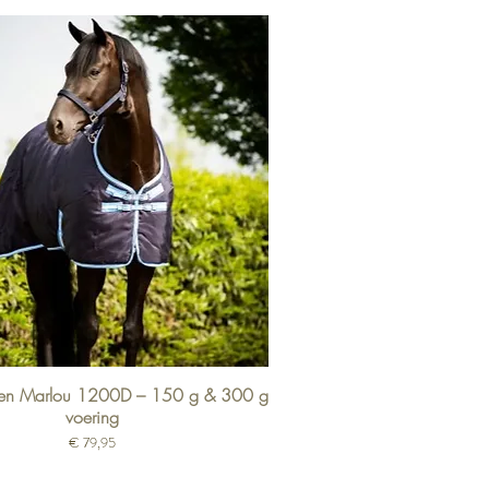
ken Marlou 1200D – 150 g & 300 g
voering
Prijs
€ 79,95