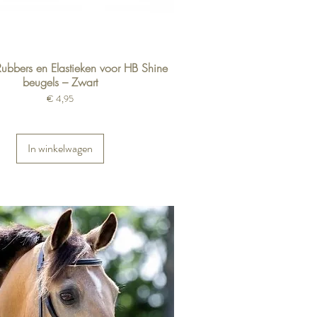
Rubbers en Elastieken voor HB Shine
beugels – Zwart
Prijs
€ 4,95
In winkelwagen