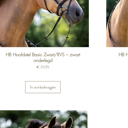
HB Hoofdstel Basic Zwart/RVS – zwart
HB H
onderlegd
Prijs
€ 29,95
In winkelwagen