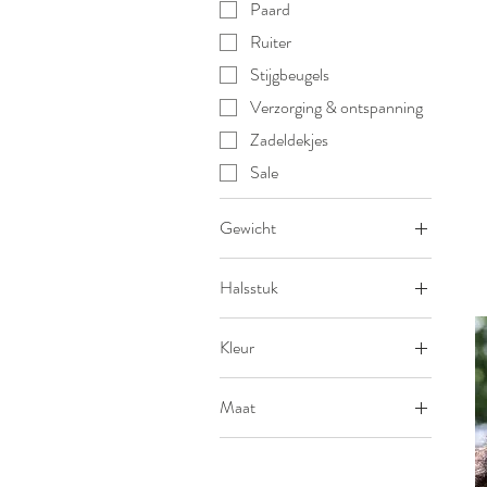
Paard
Ruiter
Stijgbeugels
Verzorging & ontspanning
Zadeldekjes
Sale
Gewicht
150
Halsstuk
300
Met halsstuk
Kleur
Zonder halsstuk
Blauw
Maat
Bruin
50
Burgundy
55
Forest Green