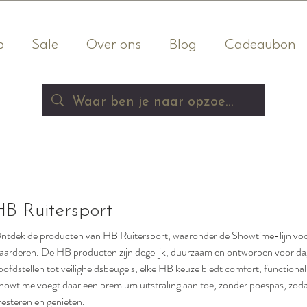
p
Sale
Over ons
Blog
Cadeaubon
HB Ruitersport
ntdek de producten van HB Ruitersport, waaronder de Showtime-lijn voor r
aarderen. De HB producten zijn degelijk, duurzaam en ontworpen voor dage
oofdstellen tot veiligheidsbeugels, elke HB keuze biedt comfort, functiona
howtime voegt daar een premium uitstraling aan toe, zonder poespas, zodat
resteren en genieten.