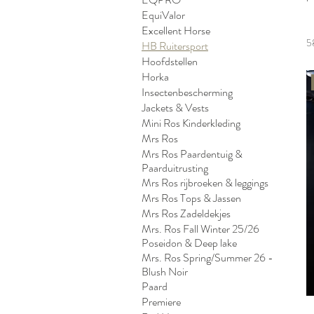
EquiValor
Excellent Horse
5
HB Ruitersport
Hoofdstellen
Horka
Insectenbescherming
Jackets & Vests
Mini Ros Kinderkleding
Mrs Ros
Mrs Ros Paardentuig &
Paarduitrusting
Mrs Ros rijbroeken & leggings
Mrs Ros Tops & Jassen
Mrs Ros Zadeldekjes
Mrs. Ros Fall Winter 25/26
Poseidon & Deep lake
Mrs. Ros Spring/Summer 26 -
Blush Noir
Paard
Premiere