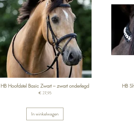
HB Hoofdstel Basic Zwart – zwart onderlegd
HB Sh
Prijs
€ 27,95
In winkelwagen