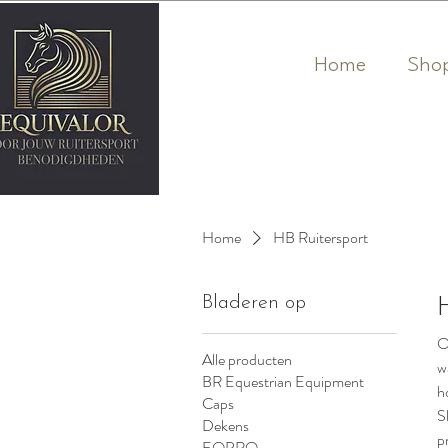
Home
Sho
Home
HB Ruitersport
Bladeren op
O
Alle producten
w
BR Equestrian Equipment
h
Caps
S
Dekens
p
EQPRO