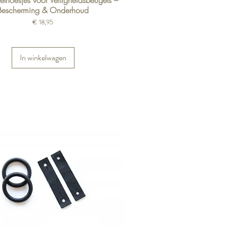
elhoesjes voor Veiligheidsbeugels –
Bescherming & Onderhoud
Prijs
€ 18,95
In winkelwagen