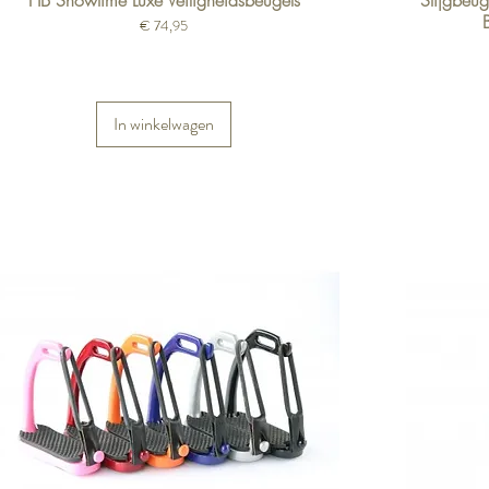
HB Showtime Luxe Veiligheidsbeugels
Stijgbeug
Prijs
€ 74,95
In winkelwagen